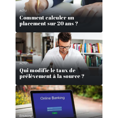
ACTU
Comment calculer un
placement sur 20 ans ?
ACTU
Qui modifie le taux de
prélèvement à la source ?
ÉPARGNE