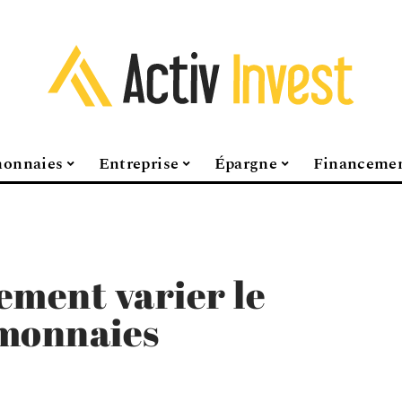
onnaies
Entreprise
Épargne
Financeme
lement varier le
omonnaies