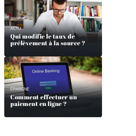
ACTU
Qui modifie le taux de
prélèvement à la source ?
ÉPARGNE
Comment effectuer un
paiement en ligne ?