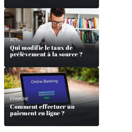
ACTU
Qui modifie le taux de
prélèvement à la source ?
ÉPARGNE
Comment effectuer un
paiement en ligne ?