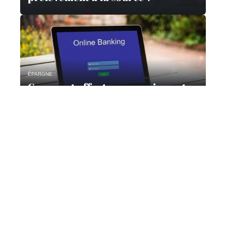
ÉPARGNE
Comment effectuer un paiement
en ligne ?
Contact
Mentions Légales
Sitemap
© 2025 | activ-invest.fr