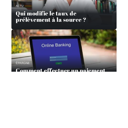
ACTU
Qui modifie le taux de
prélèvement à la source ?
ÉPARGNE
Comment effectuer un paiement
en ligne ?