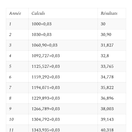
Année
Calculs
Résultats
1
1000×0,03
30
2
1030×0,03
30,90
3
1060,90×0,03
31,827
4
1092,727×0,03
32,8
5
1125,527×0,03
33,765
6
1159,292×0,03
34,778
7
1194,071×0,03
35,822
8
1229,893×0,03
36,896
9
1266,789×0,03
38,003
10
1304,792×0,03
39,143
11
1343,935×0,03
40,318