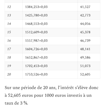
12
1384,253×0,03
41,527
13
1425,780×0,03
42,773
14
1468,553×0,03
44,056
15
1512,609×0,03
45,378
16
1557,987×0,03
46,739
17
1604,726×0,03
48,141
18
1652,867×0,03
49,586
19
1702,453×0,03
51,073
20
1753,526×0,03
52,605
Sur une période de 20 ans, l’intérêt s’élève donc
à 52,605 euros pour 1000 euros investis à un
taux de 3 %.